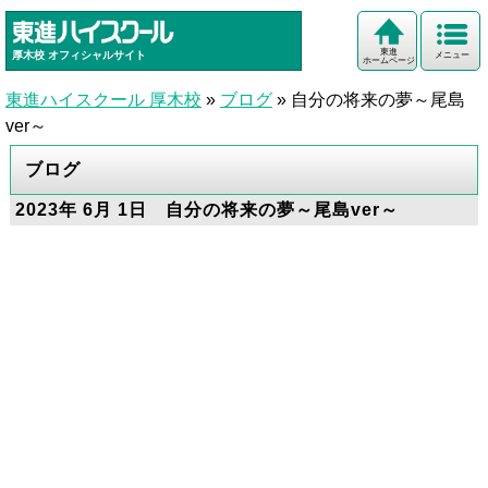
東進
厚木校
オフィシャルサイト
メニュー
ホームページ
東進ハイスクール 厚木校
»
ブログ
»
自分の将来の夢～尾島
ver～
ブログ
2023年 6月 1日 自分の将来の夢～尾島ver～