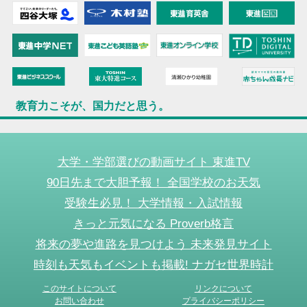
教育力こそが、国力だと思う。
大学・学部選びの動画サイト 東進TV
90日先まで大胆予報！ 全国学校のお天気
受験生必見！ 大学情報・入試情報
きっと元気になる Proverb格言
将来の夢や進路を見つけよう 未来発見サイト
時刻も天気もイベントも掲載! ナガセ世界時計
このサイトについて
リンクについて
お問い合わせ
プライバシーポリシー