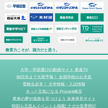
教育力こそが、国力だと思う。
大学・学部選びの動画サイト 東進TV
90日先まで大胆予報！ 全国学校のお天気
受験生必見！ 大学情報・入試情報
きっと元気になる Proverb格言
将来の夢や進路を見つけよう 未来発見サイト
時刻も天気もイベントも掲載! ナガセ世界時計