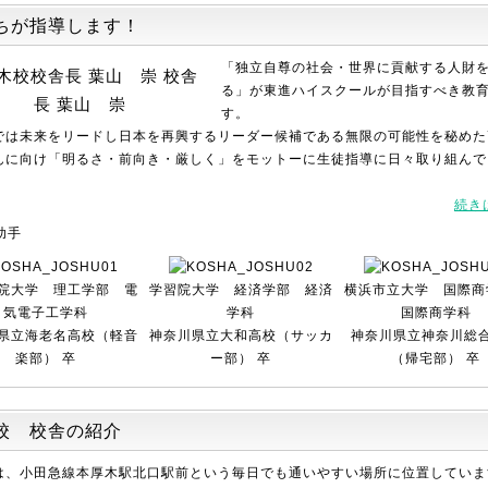
ちが指導します！
「独立自尊の社会・世界に貢献する人財
校舎
る」が東進ハイスクールが目指すべき教
長 葉山 崇
す。
では未来をリードし日本を再興するリーダー候補である無限の可能性を秘めた
んに向け「明るさ・前向き・厳しく」をモットーに生徒指導に日々取り組んで
続き
助手
院大学 理工学部 電
学習院大学 経済学部 経済
横浜市立大学 国際
気電子工学科
学科
国際商学科
県立海老名高校（軽音
神奈川県立大和高校（サッカ
神奈川県立神奈川総
楽部） 卒
ー部） 卒
（帰宅部） 卒
校 校舎の紹介
は、小田急線本厚木駅北口駅前という毎日でも通いやすい場所に位置していま