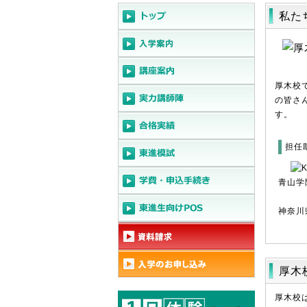
私た
厚木校
の皆さ
す。
担任
青山学
神奈川
厚木
厚木校