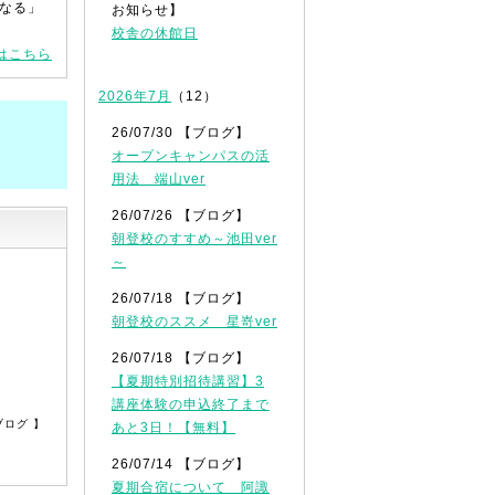
なる」
お知らせ】
校舎の休館日
はこちら
2026年7月
（12）
26/07/30 【ブログ】
オープンキャンパスの活
用法 端山ver
26/07/26 【ブログ】
朝登校のすすめ～池田ver
～
26/07/18 【ブログ】
朝登校のススメ 星嵜ver
26/07/18 【ブログ】
【夏期特別招待講習】3
講座体験の申込終了まで
ブログ 】
あと3日！【無料】
26/07/14 【ブログ】
夏期合宿について 阿諏