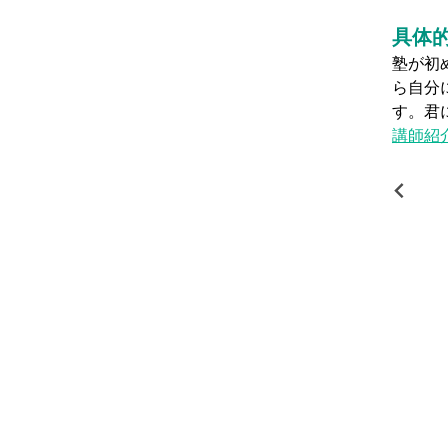
イル
具体
前の塾でちゃんと理解できなかったり……。もしかした
実際の
いかもしれない……。そんな迷いがあっても大丈夫で
間を確
ベルで一流講師陣の授業を体験してみませんか？
ッフと
ます。