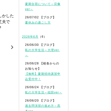
夏期合宿について～宗像
具体的な校舎の雰囲気
ver～
の勉強時
校舎の雰囲気や学習環境の良さ、自習スペースなどの
26/07/02 【ブログ】
も、スタ
担任の先生やスタッフはどんな感じだろう……。そん
夏休みの過ごし方
うになり
学することで、一つ一つ確認することができます。
2026年6月
（6）
26/06/30 【ブログ】
私の大学生活～大理ver.
～
26/06/28 【校舎からの
お知らせ】
【無料】夏期招待講習申
込受付中！
26/06/24 【ブログ】
私の大学生活～稲田ver～
26/06/20 【ブログ】
過去問演習の進め方～髙