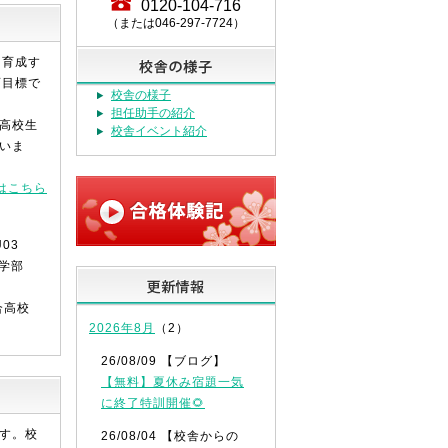
0120-104-716
（または046-297-7724）
を育成す
育目標で
校舎の様子
担任助手の紹介
高校生
校舎イベント紹介
いま
はこちら
商学部
合高校
2026年8月
（2）
26/08/09 【ブログ】
【無料】夏休み宿題一気
に終了特訓開催🌻
す。校
26/08/04 【校舎からの