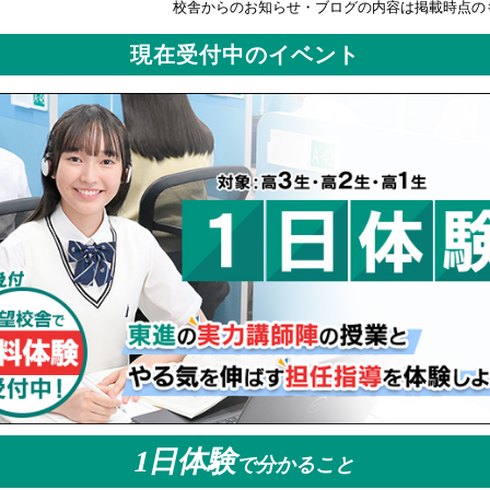
校舎からのお知らせ・ブログの内容は掲載時点の
7/10
夏休みの過ごし方について
【 ブログ 】
7/10
【夏期特別招待講習】４講座体験の申込終了まであと3日！【無料】
【
現在受付中のイベント
1日体験
で分かること