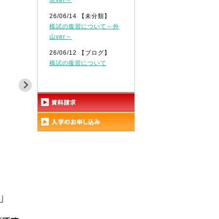
木ver～
26/06/14 【未分類】
模試の復習について～外
山ver～
26/06/12 【ブログ】
模試の復習について