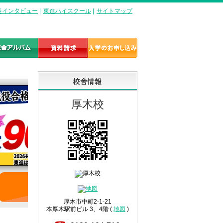
長インタビュー
|
東進ハイスクール
|
サイトマップ
厚木校
詳しくはこちら
厚木市中町2-1-21
本厚木駅前ビル 3、4階 (
地図
)