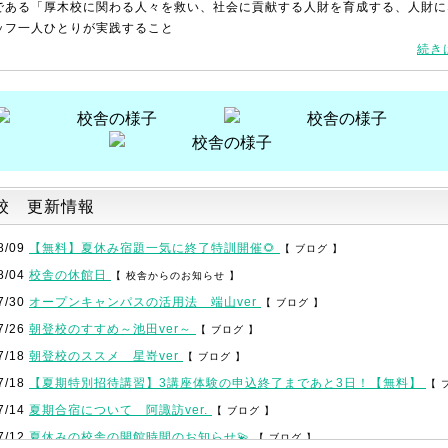
である「厚木校に関わる人々を救い、社会に貢献する人財を育成する、人財に
ッフ一人ひとりが実践すること
続き
校 更新情報
8/09
【無料】夏休み宿題一気に終了特訓開催🌻
【 ブログ 】
8/04
校舎の休館日
【 校舎からのお知らせ 】
7/30
オープンキャンパスの活用法 端山ver
【 ブログ 】
7/26
朝登校のすすめ～池田ver～
【 ブログ 】
7/18
朝登校のススメ 星嵜ver
【 ブログ 】
7/18
【夏期特別招待講習】3講座体験の申込終了まであと3日！【無料】
【 
7/14
夏期合宿について 阿諏訪ver.
【 ブログ 】
7/12
夏休みの校舎の開館時間のお知らせ💫
【 ブログ 】