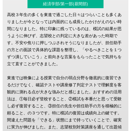
経済学部/第一部(昼間部)
高校３年生の多くを東進で過ごした日々はつらいことも多くあ
りましたが今となっては内面的にも成長したかけがえのない時
間になりました。特に印象に残っているのは、模試の結果が思
うように伸びず、志望校との判定に大きな差があった時期で
す。不安や焦りに押しつぶされそうになりましたが、担任助手
の方との面談で具体的な課題を整理し、「やるべきことを１つ
ずつ潰していこう」と前向きな言葉をもらったことで気持ちを
立て直すことができました。
東進では映像による授業で自分の弱点分野を徹底的に復習でき
るだけでなく、確認テストや講座修了判定テストで理解度を客
観的に測れる点が大きな強みだと感じました。おすすめの活用
法は、①毎日必ず登校すること、②模試を本番だと思って受験
し必ず復習すること、③担任の先生や担任助手の方を積極的に
頼ること、の３つです。特に模試の復習は成績向上の鍵です。
間違えた問題を「できる」状態にまで持っていくことで、確実
に実力が伸びました。また、志望校別対策講座を通して出題傾