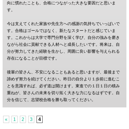
向に慣れたことも、合格につながった大きな要因だと思いま
す。
今は支えてくれた家族や先生方への感謝の気持ちでいっぱいで
す。合格はゴールではなく、新たなスタートだと感じていま
す。これからは大学で専門分野を深く学び、自分の強みを磨き
ながら社会に貢献できる人材へと成長したいです。将来は、自
分が努力してきた経験を生かし、周囲に良い影響を与えられる
存在になることが目標です。
後輩の皆さん、不安になることもあると思いますが、最後まで
諦めず努力を続けてください。昨日の自分より１歩前に進むこ
とを意識すれば、必ず道は開けます。東進での１日１日の積み
重ねが、皆さんの未来を切り拓く大きな力になるはずです。自
分を信じて、志望校合格を勝ち取ってください。
«
1
2
3
4