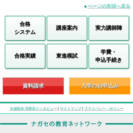
ページの先頭へ戻る
合格
講座案内
実力講師陣
システム
学費・
合格実績
東進模試
申込手続き
資料請求
入学のお申込み
永瀬昭幸 理事長インタビュー
|
サイトマップ
|
プライバシー・ポリシー