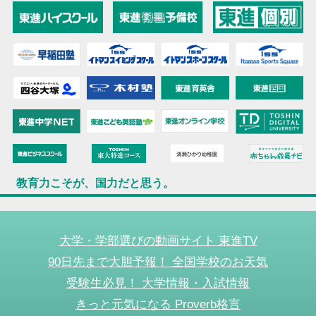
教育力こそが、国力だと思う。
大学・学部選びの動画サイト 東進TV
90日先まで大胆予報！ 全国学校のお天気
受験生必見！ 大学情報・入試情報
きっと元気になる Proverb格言