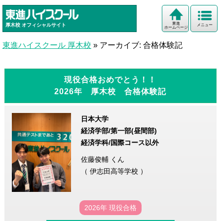
東進
厚木校
オフィシャルサイト
メニュー
ホームページ
東進ハイスクール 厚木校
»
アーカイブ: 合格体験記
現役合格おめでとう！！
2026年 厚木校 合格体験記
日本大学
経済学部/第一部(昼間部)
経済学科/国際コース以外
佐藤俊輔 くん
（ 伊志田高等学校 ）
2026年 現役合格