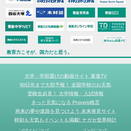
教育力こそが、国力だと思う。
大学・学部選びの動画サイト 東進TV
90日先まで大胆予報！ 全国学校のお天気
受験生必見！ 大学情報・入試情報
きっと元気になる Proverb格言
将来の夢や進路を見つけよう 未来発見サイト
時刻も天気もイベントも掲載! ナガセ世界時計
このサイトについて
リンクについて