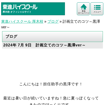
東進
厚木校
オフィシャルサイト
メニュー
ホームページ
東進ハイスクール 厚木校
»
ブログ
»
計画立てのコツ～黒澤
ver～
ブログ
2024年 7月 9日 計画立てのコツ～黒澤ver～
こんにちは！担任助手の黒澤です！
最近は暑い日が続いていますね！急に夏っぽくなって
きたのでびっくりです。