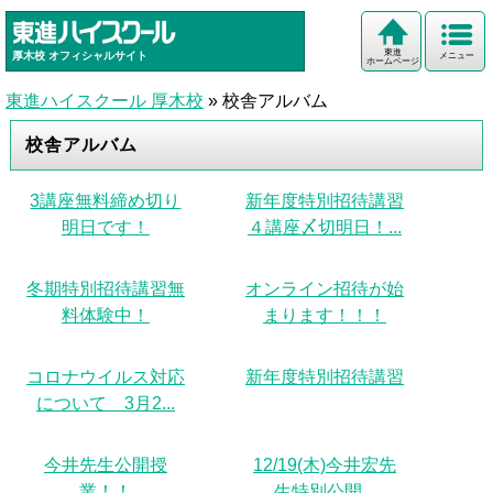
東進
厚木校
オフィシャルサイト
メニュー
ホームページ
東進ハイスクール 厚木校
»
校舎アルバム
校舎アルバム
3講座無料締め切り
新年度特別招待講習
明日です！
４講座〆切明日！...
冬期特別招待講習無
オンライン招待が始
料体験中！
まります！！！
コロナウイルス対応
新年度特別招待講習
について 3月2...
今井先生公開授
12/19(木)今井宏先
業！！
生特別公開...