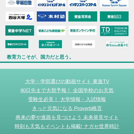
教育力こそが、国力だと思う。
大学・学部選びの動画サイト 東進TV
90日先まで大胆予報！ 全国学校のお天気
受験生必見！ 大学情報・入試情報
きっと元気になる Proverb格言
将来の夢や進路を見つけよう 未来発見サイト
時刻も天気もイベントも掲載! ナガセ世界時計