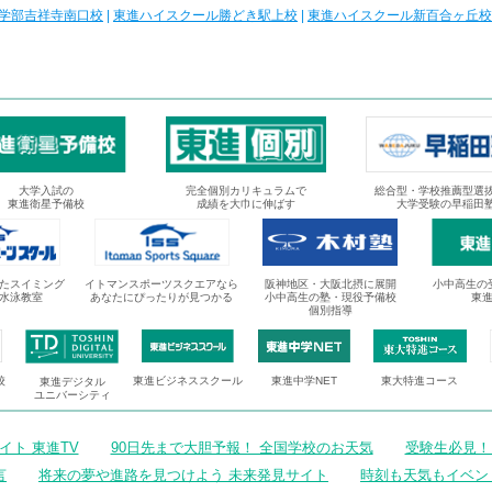
学部吉祥寺南口校
|
東進ハイスクール勝どき駅上校
|
東進ハイスクール新百合ヶ丘校
大学入試の
完全個別カリキュラムで
総合型・学校推薦型選
東進衛星予備校
成績を大巾に伸ばす
大学受験の早稲田
たスイミング
イトマンスポーツスクエアなら
阪神地区・大阪北摂に展開
小中高生の
水泳教室
あなたにぴったりが見つかる
小中高生の塾・現役予備校
東
個別指導
校
東進ビジネススクール
東進中学NET
東大特進コース
東進デジタル
ユニバーシティ
ト 東進TV
90日先まで大胆予報！ 全国学校のお天気
受験生必見！
言
将来の夢や進路を見つけよう 未来発見サイト
時刻も天気もイベン