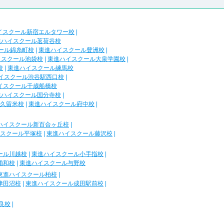
イスクール新宿エルタワー校
|
進ハイスクール茗荷谷校
ール錦糸町校
|
東進ハイスクール豊洲校
|
イスクール池袋校
|
東進ハイスクール大泉学園校
|
校
|
東進ハイスクール練馬校
イスクール渋谷駅西口校
|
イスクール千歳船橋校
進ハイスクール国分寺校
|
久留米校
|
東進ハイスクール府中校
|
ハイスクール新百合ヶ丘校
|
スクール平塚校
|
東進ハイスクール藤沢校
|
ール川越校
|
東進ハイスクール小手指校
|
浦和校
|
東進ハイスクール与野校
東進ハイスクール柏校
|
津田沼校
|
東進ハイスクール成田駅前校
|
良校
|