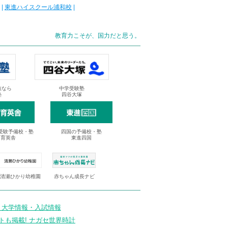
|
東進ハイスクール浦和校
|
教育力こそが、国力だと思う。
抜なら
中学受験塾
塾
四谷大塚
受験予備校・塾
四国の予備校・塾
進育英舎
東進四国
清瀬ひかり幼稚園
赤ちゃん成長ナビ
 大学情報・入試情報
トも掲載! ナガセ世界時計