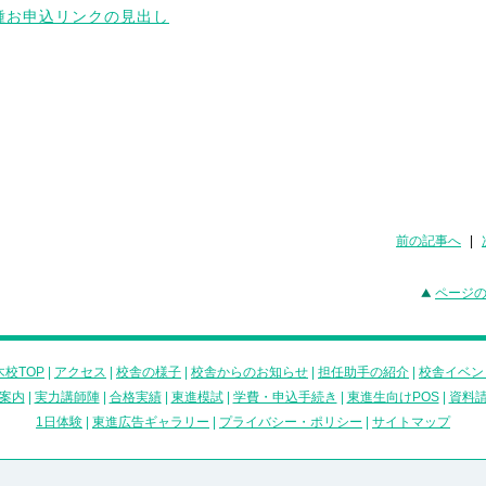
前の記事へ
|
ページ
校TOP
|
アクセス
|
校舎の様子
|
校舎からのお知らせ
|
担任助手の紹介
|
校舎イベン
案内
|
実力講師陣
|
合格実績
|
東進模試
|
学費・申込手続き
|
東進生向けPOS
|
資料
1日体験
|
東進広告ギャラリー
|
プライバシー・ポリシー
|
サイトマップ