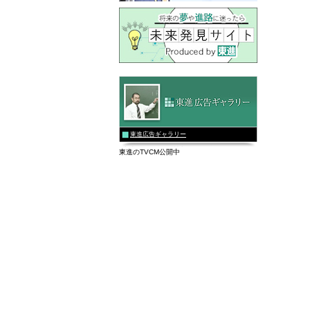
東進広告ギャラリー
東進のTVCM公開中