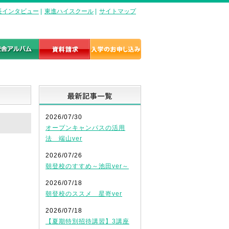
長インタビュー
|
東進ハイスクール
|
サイトマップ
最新記事一覧
2026/07/30
オープンキャンパスの活用
法 端山ver
2026/07/26
朝登校のすすめ～池田ver～
2026/07/18
朝登校のススメ 星嵜ver
2026/07/18
【夏期特別招待講習】3講座