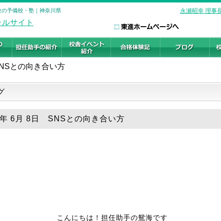
受験の予備校・塾｜神奈川県
永瀬昭幸 理事
SNSとの向き合い方
グ
6年 6月 8日 SNSとの向き合い方
こんにちは！担任助手の鴛海です