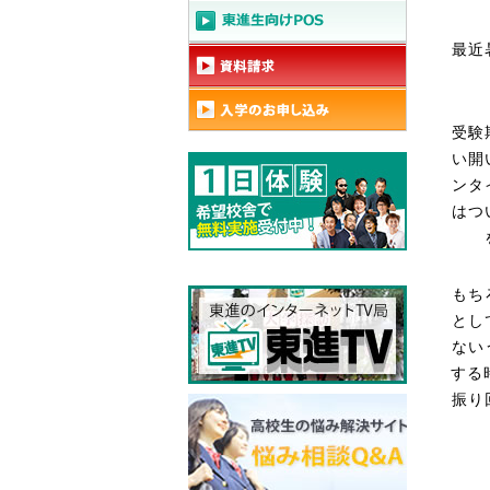
最近
受験
い開
ンタ
はつ
もち
とし
ない
する
振り