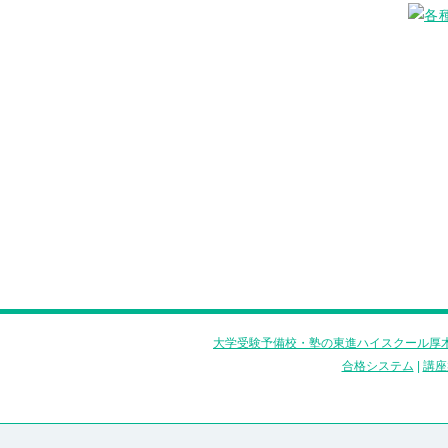
大学受験予備校・塾の東進ハイスクール厚木
合格システム
|
講座