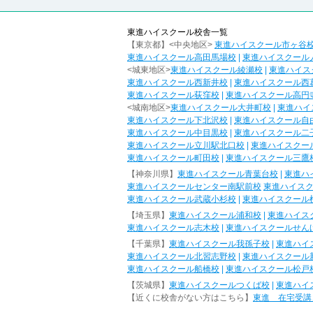
東進ハイスクール校舎一覧
【東京都】<中央地区>
東進ハイスクール市ヶ谷
東進ハイスクール高田馬場校
|
東進ハイスクール
<城東地区>
東進ハイスクール綾瀬校
|
東進ハイス
東進ハイスクール西新井校
|
東進ハイスクール西
東進ハイスクール荻窪校
|
東進ハイスクール高円
<城南地区>
東進ハイスクール大井町校
|
東進ハイ
東進ハイスクール下北沢校
|
東進ハイスクール自
東進ハイスクール中目黒校
|
東進ハイスクール二
東進ハイスクール立川駅北口校
|
東進ハイスクー
東進ハイスクール町田校
|
東進ハイスクール三鷹
【神奈川県】
東進ハイスクール青葉台校
|
東進ハ
東進ハイスクールセンター南駅前校
東進ハイス
東進ハイスクール武蔵小杉校
|
東進ハイスクール
【埼玉県】
東進ハイスクール浦和校
|
東進ハイス
東進ハイスクール志木校
|
東進ハイスクールせん
【千葉県】
東進ハイスクール我孫子校
|
東進ハイ
東進ハイスクール北習志野校
|
東進ハイスクール
東進ハイスクール船橋校
|
東進ハイスクール松戸
【茨城県】
東進ハイスクールつくば校
|
東進ハイ
【近くに校舎がない方はこちら】
東進 在宅受講