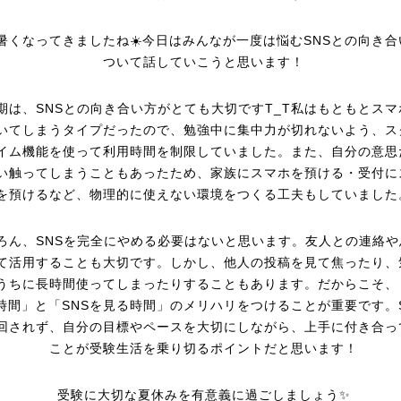
暑くなってきましたね☀️今日はみんなが一度は悩むSNSとの向き合
ついて話していこうと思います！
期は、SNSとの向き合い方がとても大切ですT_T私はもともとスマ
いてしまうタイプだったので、勉強中に集中力が切れないよう、ス
イム機能を使って利用時間を制限していました。また、自分の意思
い触ってしまうこともあったため、家族にスマホを預ける・受付に
を預けるなど、物理的に使えない環境をつくる工夫もしていました
ろん、SNSを完全にやめる必要はないと思います。友人との連絡や
て活用することも大切です。しかし、他人の投稿を見て焦ったり、
うちに長時間使ってしまったりすることもあります。だからこそ、
時間」と「SNSを見る時間」のメリハリをつけることが重要です。
回されず、自分の目標やペースを大切にしながら、上手に付き合っ
ことが受験生活を乗り切るポイントだと思います！
受験に大切な夏休みを有意義に過ごしましょう✨