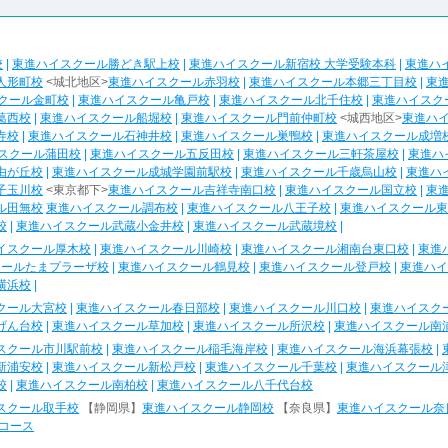
校
|
東進ハイスクール勝どき駅上校
|
東進ハイスクール新宿校 大学受験本科
|
東進ハ
人形町校
<城北地区>
東進ハイスクール赤羽校
|
東進ハイスクール本郷三丁目校
|
東
クール金町校
|
東進ハイスクール亀戸校
|
東進ハイスクール北千住校
|
東進ハイスク
葛西校
|
東進ハイスクール船堀校
|
東進ハイスクール門前仲町校
<城西地区>
東進ハ
寺校
|
東進ハイスクール石神井校
|
東進ハイスクール巣鴨校
|
東進ハイスクール成増
スクール蒲田校
|
東進ハイスクール五反田校
|
東進ハイスクール三軒茶屋校
|
東進ハ
由が丘校
|
東進ハイスクール成城学園前駅校
|
東進ハイスクール千歳烏山校
|
東進ハ
子玉川校
<東京都下>
東進ハイスクール吉祥寺南口校
|
東進ハイスクール国立校
|
東
ル田無校
東進ハイスクール調布校
|
東進ハイスクール八王子校
|
東進ハイスクール東
校
|
東進ハイスクール武蔵小金井校
|
東進ハイスクール武蔵境校
|
イスクール厚木校
|
東進ハイスクール川崎校
|
東進ハイスクール湘南台東口校
|
東進
クールたまプラーザ校
|
東進ハイスクール鶴見校
|
東進ハイスクール登戸校
|
東進ハイ
横浜校
|
クール大宮校
|
東進ハイスクール春日部校
|
東進ハイスクール川口校
|
東進ハイスク
げん台校
|
東進ハイスクール草加校
|
東進ハイスクール所沢校
|
東進ハイスクール南
スクール市川駅前校
|
東進ハイスクール稲毛海岸校
|
東進ハイスクール海浜幕張校
|
新浦安校
|
東進ハイスクール新松戸校
|
東進ハイスクール千葉校
|
東進ハイスクール
校
|
東進ハイスクール南柏校
|
東進ハイスクール八千代台校
スクール取手校
【静岡県】
東進ハイスクール静岡校
【奈良県】
東進ハイスクール奈
コース