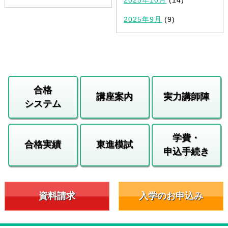
2025年9月
(9)
合格
講座案内
実力講師陣
システム
学費・
合格実績
東進模試
申込手続き
資料請求
入学のお申込み