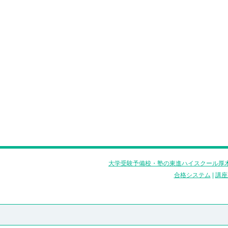
大学受験予備校・塾の東進ハイスクール厚木
合格システム
|
講座