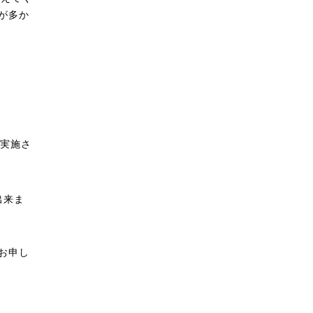
が多か
実施さ
出来ま
お申し