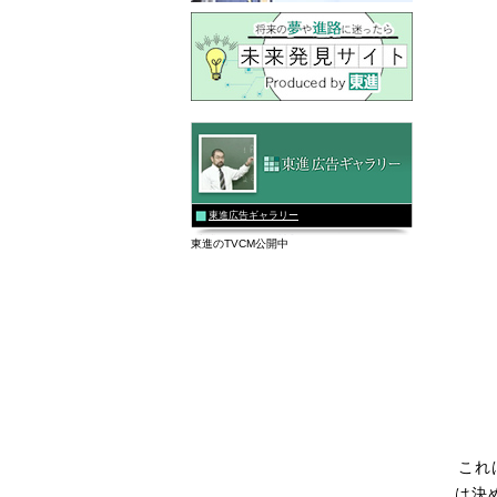
東進広告ギャラリー
東進のTVCM公開中
これ
は決