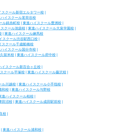
イスクール新宿エルタワー校
|
進ハイスクール茗荷谷校
ール錦糸町校
|
東進ハイスクール豊洲校
|
イスクール池袋校
|
東進ハイスクール大泉学園校
|
校
|
東進ハイスクール練馬校
イスクール渋谷駅西口校
|
イスクール千歳船橋校
進ハイスクール国分寺校
|
久留米校
|
東進ハイスクール府中校
|
ハイスクール新百合ヶ丘校
|
スクール平塚校
|
東進ハイスクール藤沢校
|
ール川越校
|
東進ハイスクール小手指校
|
浦和校
|
東進ハイスクール与野校
東進ハイスクール柏校
|
津田沼校
|
東進ハイスクール成田駅前校
|
良校
|
|
東進ハイスクール浦和校
|