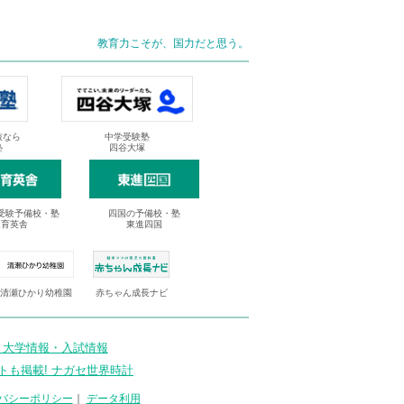
教育力こそが、国力だと思う。
抜なら
中学受験塾
塾
四谷大塚
受験予備校・塾
四国の予備校・塾
進育英舎
東進四国
清瀬ひかり幼稚園
赤ちゃん成長ナビ
 大学情報・入試情報
トも掲載! ナガセ世界時計
バシーポリシー
｜
データ利用