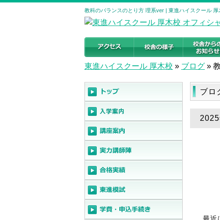
教科のバランスのとり方 理系ver | 東進ハイスクール
東進ハイスクール 厚木校
»
ブログ
»
ブロ
202
最近