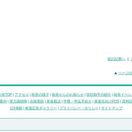
前の記事へ
|
ページ
校TOP
|
アクセス
|
校舎の様子
|
校舎からのお知らせ
|
担任助手の紹介
|
校舎イベン
案内
|
実力講師陣
|
合格実績
|
東進模試
|
学費・申込手続き
|
東進生向けPOS
|
資料
1日体験
|
東進広告ギャラリー
|
プライバシー・ポリシー
|
サイトマップ