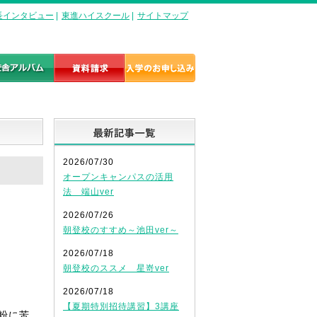
長インタビュー
|
東進ハイスクール
|
サイトマップ
最新記事一覧
2026/07/30
オープンキャンパスの活用
法 端山ver
2026/07/26
朝登校のすすめ～池田ver～
2026/07/18
朝登校のススメ 星嵜ver
2026/07/18
【夏期特別招待講習】3講座
粉に苦