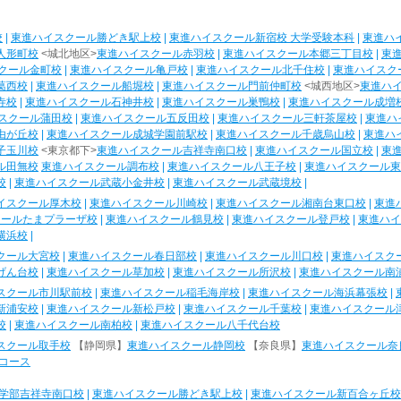
校
|
東進ハイスクール勝どき駅上校
|
東進ハイスクール新宿校 大学受験本科
|
東進ハ
人形町校
<城北地区>
東進ハイスクール赤羽校
|
東進ハイスクール本郷三丁目校
|
東
クール金町校
|
東進ハイスクール亀戸校
|
東進ハイスクール北千住校
|
東進ハイスク
葛西校
|
東進ハイスクール船堀校
|
東進ハイスクール門前仲町校
<城西地区>
東進ハ
寺校
|
東進ハイスクール石神井校
|
東進ハイスクール巣鴨校
|
東進ハイスクール成増
スクール蒲田校
|
東進ハイスクール五反田校
|
東進ハイスクール三軒茶屋校
|
東進ハ
由が丘校
|
東進ハイスクール成城学園前駅校
|
東進ハイスクール千歳烏山校
|
東進ハ
子玉川校
<東京都下>
東進ハイスクール吉祥寺南口校
|
東進ハイスクール国立校
|
東
ル田無校
東進ハイスクール調布校
|
東進ハイスクール八王子校
|
東進ハイスクール東
校
|
東進ハイスクール武蔵小金井校
|
東進ハイスクール武蔵境校
|
イスクール厚木校
|
東進ハイスクール川崎校
|
東進ハイスクール湘南台東口校
|
東進
クールたまプラーザ校
|
東進ハイスクール鶴見校
|
東進ハイスクール登戸校
|
東進ハイ
横浜校
|
クール大宮校
|
東進ハイスクール春日部校
|
東進ハイスクール川口校
|
東進ハイスク
げん台校
|
東進ハイスクール草加校
|
東進ハイスクール所沢校
|
東進ハイスクール南
スクール市川駅前校
|
東進ハイスクール稲毛海岸校
|
東進ハイスクール海浜幕張校
|
新浦安校
|
東進ハイスクール新松戸校
|
東進ハイスクール千葉校
|
東進ハイスクール
校
|
東進ハイスクール南柏校
|
東進ハイスクール八千代台校
スクール取手校
【静岡県】
東進ハイスクール静岡校
【奈良県】
東進ハイスクール奈
コース
学部吉祥寺南口校
|
東進ハイスクール勝どき駅上校
|
東進ハイスクール新百合ヶ丘校