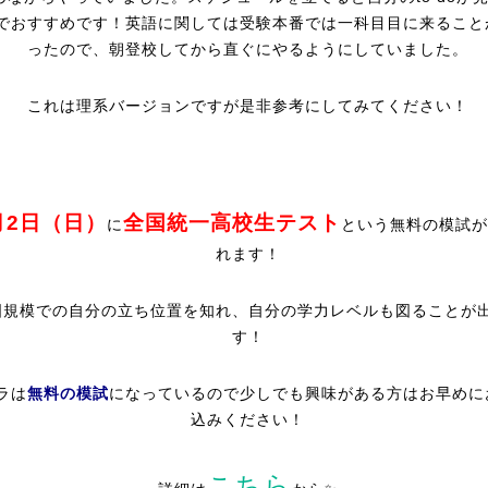
でおすすめです！英語に関しては受験本番では一科目目に来ること
ったので、朝登校してから直ぐにやるようにしていました。
これは理系バージョンですが是非参考にしてみてください！
月2日（日）
全国統一高校生テスト
に
という無料の模試が
れます！
国規模での自分の立ち位置を知れ、自分の学力レベルも図ることが
す！
ラは
無料の模試
になっているので少しでも興味がある方はお早めに
込みください！
こちら