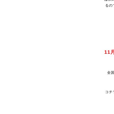
るの
11
全
コチ