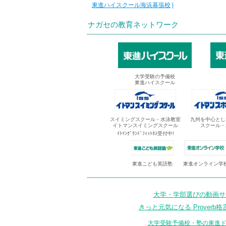
東進ハイスクール海浜幕張校
|
ナガセの教育ネットワーク
大学受験の予備校
東進ハイスクール
スイミングスクール・水泳教室
九州を中心とし
イトマンスイミングスクール
スクール・
ｲﾄﾏﾝｸﾞﾗﾝﾄﾞﾌｨｯﾄﾈｽ受付中!
東進オンライン学
東進こども英語塾
大学・学部選びの動画サイ
きっと元気になる Proverb格
大学受験予備校・塾の東進ド