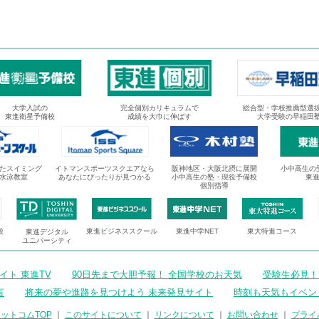
大学入試の
完全個別カリキュラムで
総合型・学校推薦型選
東進衛星予備校
成績を大巾に伸ばす
大学受験の早稲田
たスイミング
イトマンスポーツスクエアなら
阪神地区・大阪北摂に展開
小中高生の
水泳教室
あなたにぴったりが見つかる
小中高生の塾・現役予備校
東
個別指導
校
東進ビジネススクール
東進中学NET
東大特進コース
東進デジタル
ユニバーシティ
ト 東進TV
90日先まで大胆予報！ 全国学校のお天気
受験生必見！
言
将来の夢や進路を見つけよう 未来発見サイト
時刻も天気もイベン
ットコムTOP
｜
このサイトについて
｜
リンクについて
｜
お問い合わせ
｜
プライ