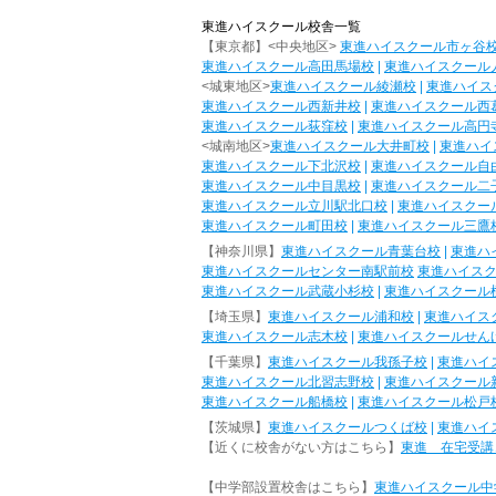
東進ハイスクール校舎一覧
【東京都】<中央地区>
東進ハイスクール市ヶ谷
東進ハイスクール高田馬場校
|
東進ハイスクール
<城東地区>
東進ハイスクール綾瀬校
|
東進ハイス
東進ハイスクール西新井校
|
東進ハイスクール西
東進ハイスクール荻窪校
|
東進ハイスクール高円
<城南地区>
東進ハイスクール大井町校
|
東進ハイ
東進ハイスクール下北沢校
|
東進ハイスクール自
東進ハイスクール中目黒校
|
東進ハイスクール二
東進ハイスクール立川駅北口校
|
東進ハイスクー
東進ハイスクール町田校
|
東進ハイスクール三鷹
【神奈川県】
東進ハイスクール青葉台校
|
東進ハ
東進ハイスクールセンター南駅前校
東進ハイス
東進ハイスクール武蔵小杉校
|
東進ハイスクール
【埼玉県】
東進ハイスクール浦和校
|
東進ハイス
東進ハイスクール志木校
|
東進ハイスクールせん
【千葉県】
東進ハイスクール我孫子校
|
東進ハイ
東進ハイスクール北習志野校
|
東進ハイスクール
東進ハイスクール船橋校
|
東進ハイスクール松戸
【茨城県】
東進ハイスクールつくば校
|
東進ハイ
【近くに校舎がない方はこちら】
東進 在宅受講
【中学部設置校舎はこちら】
東進ハイスクール中