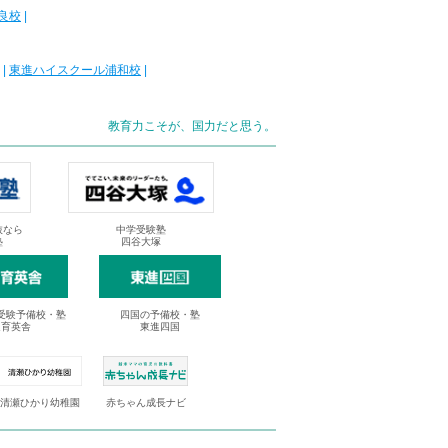
良校
|
|
東進ハイスクール浦和校
|
教育力こそが、国力だと思う。
抜なら
中学受験塾
塾
四谷大塚
受験予備校・塾
四国の予備校・塾
進育英舎
東進四国
清瀬ひかり幼稚園
赤ちゃん成長ナビ