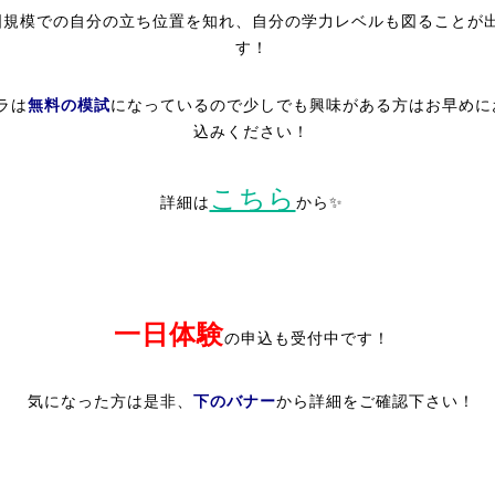
国規模での自分の立ち位置を知れ、自分の学力レベルも図ることが
す！
ラは
無料の模試
になっているので少しでも興味がある方はお早めに
込みください！
こちら
詳細は
から✨
一日体験
の申込も受付中です！
下のバナー
気になった方は是非、
から詳細をご確認下さい！