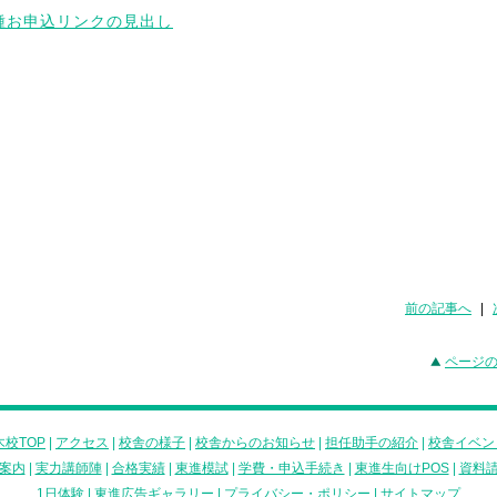
前の記事へ
|
ページ
校TOP
|
アクセス
|
校舎の様子
|
校舎からのお知らせ
|
担任助手の紹介
|
校舎イベン
案内
|
実力講師陣
|
合格実績
|
東進模試
|
学費・申込手続き
|
東進生向けPOS
|
資料
1日体験
|
東進広告ギャラリー
|
プライバシー・ポリシー
|
サイトマップ