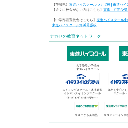
【茨城県】
東進ハイスクールつくば校
|
東進ハイ
【近くに校舎がない方はこちら】
東進 在宅受講
【中学部設置校舎はこちら】
東進ハイスクール中
東進ハイスクール海浜幕張校
|
ナガセの教育ネットワーク
大学受験の予備校
東進ハイスクール
スイミングスクール・水泳教室
九州を中心とし
イトマンスイミングスクール
スクール・
ｲﾄﾏﾝｸﾞﾗﾝﾄﾞﾌｨｯﾄﾈｽ受付中!
東進オンライン学
東進こども英語塾