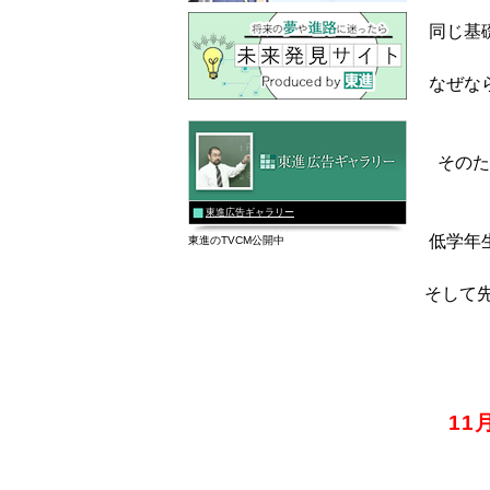
同じ基
なぜな
そのた
東進広告ギャラリー
低学年
東進のTVCM公開中
そして
11