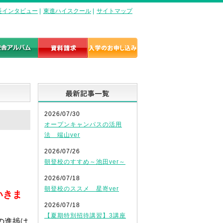
長インタビュー
|
東進ハイスクール
|
サイトマップ
最新記事一覧
2026/07/30
オープンキャンパスの活用
法 端山ver
2026/07/26
朝登校のすすめ～池田ver～
2026/07/18
朝登校のススメ 星嵜ver
いきま
2026/07/18
【夏期特別招待講習】3講座
の進捗は