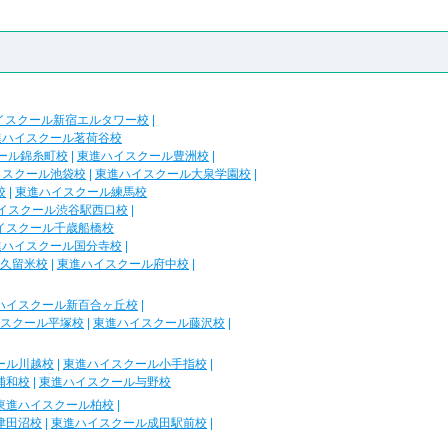
イスクール新宿エルタワー校
|
進ハイスクール茗荷谷校
ール錦糸町校
|
東進ハイスクール豊洲校
|
イスクール池袋校
|
東進ハイスクール大泉学園校
|
校
|
東進ハイスクール練馬校
イスクール渋谷駅西口校
|
イスクール千歳船橋校
進ハイスクール国分寺校
|
久留米校
|
東進ハイスクール府中校
|
ハイスクール新百合ヶ丘校
|
スクール平塚校
|
東進ハイスクール藤沢校
|
ール川越校
|
東進ハイスクール小手指校
|
浦和校
|
東進ハイスクール与野校
東進ハイスクール柏校
|
津田沼校
|
東進ハイスクール成田駅前校
|