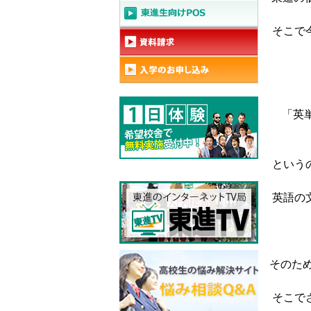
そこで
「英単
という
英語の
そのた
そこで