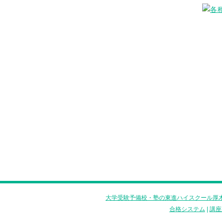
大学受験予備校・塾の東進ハイスクール厚木
合格システム
|
講座