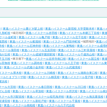
校
|
東進ハイスクール勝どき駅上校
|
東進ハイスクール新宿校 大学受験本科
|
東進ハ
人形町校
<城北地区>
東進ハイスクール赤羽校
|
東進ハイスクール本郷三丁目校
|
東
クール金町校
|
東進ハイスクール亀戸校
|
東進ハイスクール北千住校
|
東進ハイスク
葛西校
|
東進ハイスクール船堀校
|
東進ハイスクール門前仲町校
<城西地区>
東進ハ
寺校
|
東進ハイスクール石神井校
|
東進ハイスクール巣鴨校
|
東進ハイスクール成増
スクール蒲田校
|
東進ハイスクール五反田校
|
東進ハイスクール三軒茶屋校
|
東進ハ
由が丘校
|
東進ハイスクール成城学園前駅校
|
東進ハイスクール千歳烏山校
|
東進ハ
子玉川校
<東京都下>
東進ハイスクール吉祥寺南口校
|
東進ハイスクール国立校
|
東
ル田無校
東進ハイスクール調布校
|
東進ハイスクール八王子校
|
東進ハイスクール東
校
|
東進ハイスクール武蔵小金井校
|
東進ハイスクール武蔵境校
|
イスクール厚木校
|
東進ハイスクール川崎校
|
東進ハイスクール湘南台東口校
|
東進
クールたまプラーザ校
|
東進ハイスクール鶴見校
|
東進ハイスクール登戸校
|
東進ハイ
横浜校
|
クール大宮校
|
東進ハイスクール春日部校
|
東進ハイスクール川口校
|
東進ハイスク
げん台校
|
東進ハイスクール草加校
|
東進ハイスクール所沢校
|
東進ハイスクール南
スクール市川駅前校
|
東進ハイスクール稲毛海岸校
|
東進ハイスクール海浜幕張校
|
新浦安校
|
東進ハイスクール新松戸校
|
東進ハイスクール千葉校
|
東進ハイスクール
校
|
東進ハイスクール南柏校
|
東進ハイスクール八千代台校