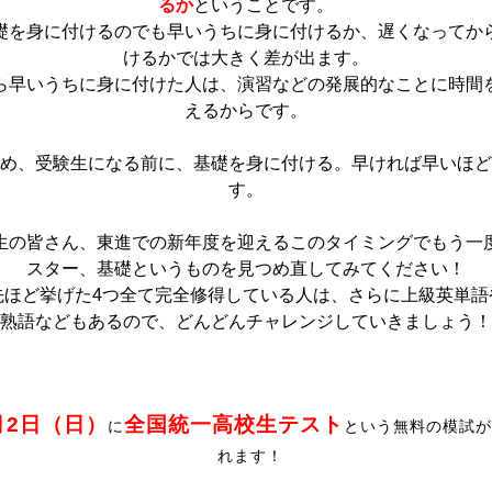
るか
ということ
です。
礎を身に付けるのでも早いうちに身に付けるか、遅くなってか
けるかでは大きく差が出ます。
ら早いうちに身に付けた人は、演習などの発展的なことに時間
えるからです。
め、受験生になる前に、基礎を身に付ける。早ければ早いほど
す。
生の皆さん、東進での新年度を迎えるこのタイミングでもう一
スター、基礎というものを見つめ直してみてください！
先ほど挙げた4つ全て完全修得している人は、さらに上級英単語
熟語などもあるので、どんどんチャレンジしていきましょう！
月2日（日）
全国統一高校生テスト
に
という無料の模試が
れます！