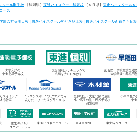
スクール取手校
【静岡県】
東進ハイスクール静岡校
【奈良県】
東進ハイスクール奈
コース
学部吉祥寺南口校
|
東進ハイスクール勝どき駅上校
|
東進ハイスクール新百合ヶ丘校
大学入試の
完全個別カリキュラムで
総合型・学校推薦型選
東進衛星予備校
成績を大巾に伸ばす
大学受験の早稲田
たスイミング
イトマンスポーツスクエアなら
阪神地区・大阪北摂に展開
小中高生の
水泳教室
あなたにぴったりが見つかる
小中高生の塾・現役予備校
東
個別指導
校
東進ビジネススクール
東進中学NET
東大特進コース
東進デジタル
ユニバーシティ