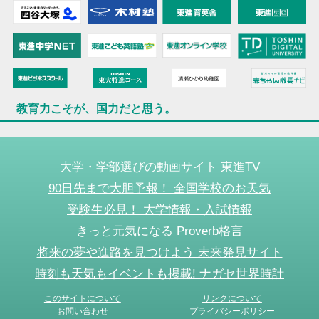
教育力こそが、国力だと思う。
大学・学部選びの動画サイト 東進TV
90日先まで大胆予報！ 全国学校のお天気
受験生必見！ 大学情報・入試情報
きっと元気になる Proverb格言
将来の夢や進路を見つけよう 未来発見サイト
時刻も天気もイベントも掲載! ナガセ世界時計
このサイトについて
リンクについて
お問い合わせ
プライバシーポリシー