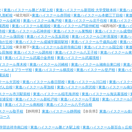
校
|
東進ハイスクール勝どき駅上校
|
東進ハイスクール新宿校 大学受験本科
|
東進ハ
人形町校
<城北地区>
東進ハイスクール赤羽校
|
東進ハイスクール本郷三丁目校
|
東
クール金町校
|
東進ハイスクール亀戸校
|
東進ハイスクール北千住校
|
東進ハイスク
葛西校
|
東進ハイスクール船堀校
|
東進ハイスクール門前仲町校
<城西地区>
東進ハ
寺校
|
東進ハイスクール石神井校
|
東進ハイスクール巣鴨校
|
東進ハイスクール成増
スクール蒲田校
|
東進ハイスクール五反田校
|
東進ハイスクール三軒茶屋校
|
東進ハ
由が丘校
|
東進ハイスクール成城学園前駅校
|
東進ハイスクール千歳烏山校
|
東進ハ
子玉川校
<東京都下>
東進ハイスクール吉祥寺南口校
|
東進ハイスクール国立校
|
東
ル田無校
東進ハイスクール調布校
|
東進ハイスクール八王子校
|
東進ハイスクール東
校
|
東進ハイスクール武蔵小金井校
|
東進ハイスクール武蔵境校
|
イスクール厚木校
|
東進ハイスクール川崎校
|
東進ハイスクール湘南台東口校
|
東進
クールたまプラーザ校
|
東進ハイスクール鶴見校
|
東進ハイスクール登戸校
|
東進ハイ
横浜校
|
クール大宮校
|
東進ハイスクール春日部校
|
東進ハイスクール川口校
|
東進ハイスク
げん台校
|
東進ハイスクール草加校
|
東進ハイスクール所沢校
|
東進ハイスクール南
スクール市川駅前校
|
東進ハイスクール稲毛海岸校
|
東進ハイスクール海浜幕張校
|
新浦安校
|
東進ハイスクール新松戸校
|
東進ハイスクール千葉校
|
東進ハイスクール
校
|
東進ハイスクール南柏校
|
東進ハイスクール八千代台校
スクール取手校
【静岡県】
東進ハイスクール静岡校
【奈良県】
東進ハイスクール奈
コース
学部吉祥寺南口校
|
東進ハイスクール勝どき駅上校
|
東進ハイスクール新百合ヶ丘校