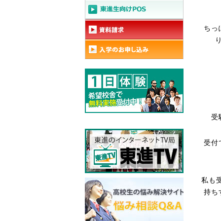
ちっ
受
受付
私も
持ち