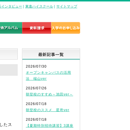
長インタビュー
|
東進ハイスクール
|
サイトマップ
最新記事一覧
2026/07/30
オープンキャンパスの活用
法 端山ver
2026/07/26
朝登校のすすめ～池田ver～
2026/07/18
朝登校のススメ 星嵜ver
2026/07/18
したス
【夏期特別招待講習】3講座