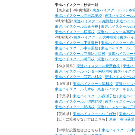
東進ハイスクール校舎一覧
【東京都】<中央地区>
東進ハイスクール市ヶ谷
東進ハイスクール高田馬場校
|
東進ハイスクール
<城東地区>
東進ハイスクール綾瀬校
|
東進ハイス
東進ハイスクール西新井校
|
東進ハイスクール西
東進ハイスクール荻窪校
|
東進ハイスクール高円
<城南地区>
東進ハイスクール大井町校
|
東進ハイ
東進ハイスクール下北沢校
|
東進ハイスクール自
東進ハイスクール中目黒校
|
東進ハイスクール二
東進ハイスクール立川駅北口校
|
東進ハイスクー
東進ハイスクール町田校
|
東進ハイスクール三鷹
【神奈川県】
東進ハイスクール青葉台校
|
東進ハ
東進ハイスクールセンター南駅前校
東進ハイス
東進ハイスクール武蔵小杉校
|
東進ハイスクール
【埼玉県】
東進ハイスクール浦和校
|
東進ハイス
東進ハイスクール志木校
|
東進ハイスクールせん
【千葉県】
東進ハイスクール我孫子校
|
東進ハイ
東進ハイスクール北習志野校
|
東進ハイスクール
東進ハイスクール船橋校
|
東進ハイスクール松戸
【茨城県】
東進ハイスクールつくば校
|
東進ハイ
【近くに校舎がない方はこちら】
東進 在宅受講
【中学部設置校舎はこちら】
東進ハイスクール中