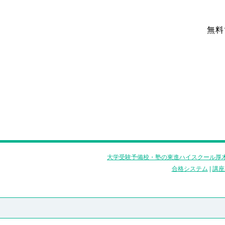
無料
大学受験予備校・塾の東進ハイスクール厚木
合格システム
|
講座