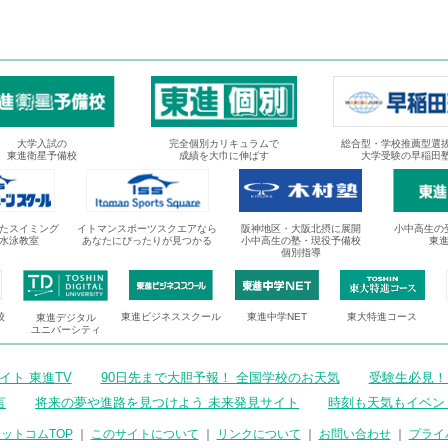
大学入試の
完全個別カリキュラムで
総合型・学校推薦型選
東進衛星予備校
成績を大巾に伸ばす
大学受験の早稲田
たスイミング
イトマンスポーツスクエアなら
阪神地区・大阪北摂に展開
小中高生の
水泳教室
あなたにぴったりが見つかる
小中高生の塾・現役予備校
東
個別指導
校
東進ビジネススクール
東進中学NET
東大特進コース
東進デジタル
ユニバーシティ
ト 東進TV
90日先まで大胆予報！ 全国学校のお天気
受験生必見！
言
将来の夢や進路を見つけよう 未来発見サイト
時刻も天気もイベン
ットコムTOP
｜
このサイトについて
｜
リンクについて
｜
お問い合わせ
｜
プライ