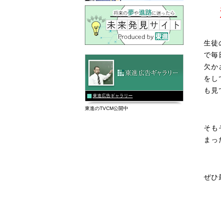
生徒
で毎
欠か
をし
も見
東進広告ギャラリー
東進のTVCM公開中
そも
まっ
ぜひ