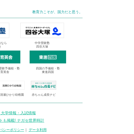
教育力こそが、国力だと思う。
抜なら
中学受験塾
塾
四谷大塚
受験予備校・塾
四国の予備校・塾
進育英舎
東進四国
清瀬ひかり幼稚園
赤ちゃん成長ナビ
 大学情報・入試情報
トも掲載! ナガセ世界時計
バシーポリシー
｜
データ利用