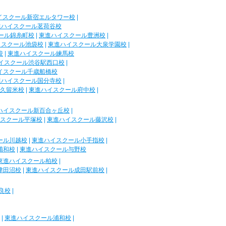
イスクール新宿エルタワー校
|
進ハイスクール茗荷谷校
ール錦糸町校
|
東進ハイスクール豊洲校
|
イスクール池袋校
|
東進ハイスクール大泉学園校
|
校
|
東進ハイスクール練馬校
イスクール渋谷駅西口校
|
イスクール千歳船橋校
進ハイスクール国分寺校
|
久留米校
|
東進ハイスクール府中校
|
ハイスクール新百合ヶ丘校
|
スクール平塚校
|
東進ハイスクール藤沢校
|
ール川越校
|
東進ハイスクール小手指校
|
浦和校
|
東進ハイスクール与野校
東進ハイスクール柏校
|
津田沼校
|
東進ハイスクール成田駅前校
|
良校
|
|
東進ハイスクール浦和校
|