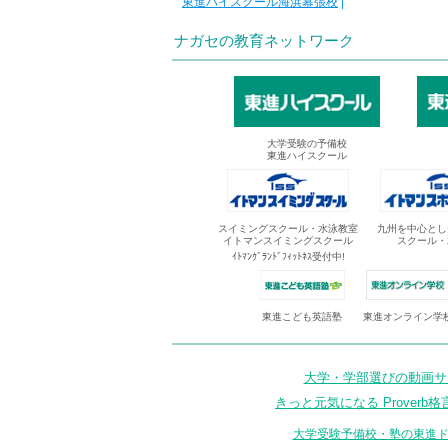
東進ハイスクール海浜幕張校
|
ナガセの教育ネットワーク
大学受験の予備校
東進ハイスクール
スイミングスクール・水泳教室
九州を中心とし
イトマンスイミングスクール
スクール・
ｲﾄﾏﾝｸﾞﾗﾝﾄﾞﾌｨｯﾄﾈｽ受付中!
東進オンライン学
東進こども英語塾
大学・学部選びの動画サイ
きっと元気になる Proverb格
大学受験予備校・塾の東進ド