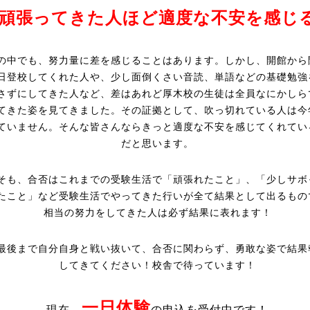
頑張ってきた人ほど適度な不安を感じ
の中でも、努力量に差を感じることはあります。しかし、開館から
日登校してくれた人や、少し面倒くさい音読、単語などの基礎勉強
さずにしてきた人など、差はあれど厚木校の生徒は全員なにかしら
てきた姿を見てきました。その証拠として、吹っ切れている人は今
ていません。そんな皆さんならきっと適度な不安を感じてくれてい
だと思います。
そも、合否はこれまでの受験生活で「頑張れたこと」、「少しサボ
たこと」など受験生活でやってきた行いが全て結果として出るもの
相当の努力をしてきた人は必ず結果に表れます！
最後まで自分自身と戦い抜いて、合否に関わらず、勇敢な姿で結果
してきてください！校舎で待っています！
一日体験
現在、
の申込を受付中です！