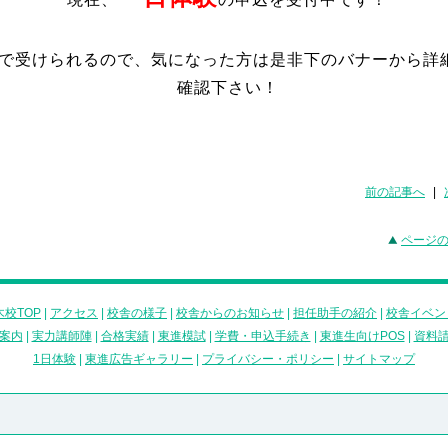
で受けられるので、気になった方は是非下のバナーから詳
確認下さい！
前の記事へ
|
ページ
校TOP
|
アクセス
|
校舎の様子
|
校舎からのお知らせ
|
担任助手の紹介
|
校舎イベン
案内
|
実力講師陣
|
合格実績
|
東進模試
|
学費・申込手続き
|
東進生向けPOS
|
資料
1日体験
|
東進広告ギャラリー
|
プライバシー・ポリシー
|
サイトマップ