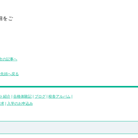
細をご
次の記事へ
の先頭へ戻る
ト紹介
|
合格体験記
|
ブログ
|
校舎アルバム
|
請求
|
入学のお申込み