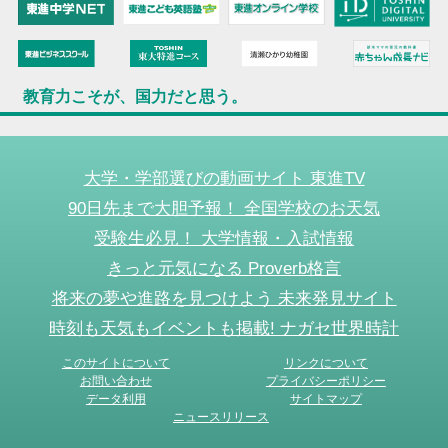
教育力こそが、国力だと思う。
大学・学部選びの動画サイト 東進TV
90日先まで大胆予報！ 全国学校のお天気
受験生必見！ 大学情報・入試情報
きっと元気になる Proverb格言
将来の夢や進路を見つけよう 未来発見サイト
時刻も天気もイベントも掲載! ナガセ世界時計
このサイトについて
リンクについて
お問い合わせ
プライバシーポリシー
データ利用
サイトマップ
ニュースリリース