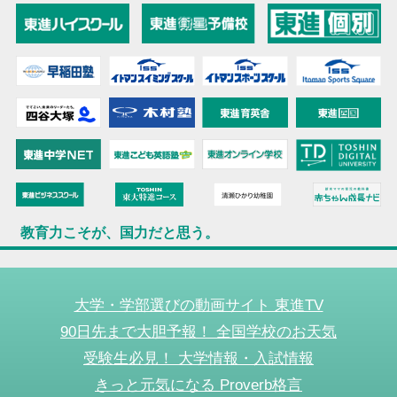
教育力こそが、国力だと思う。
大学・学部選びの動画サイト 東進TV
90日先まで大胆予報！ 全国学校のお天気
受験生必見！ 大学情報・入試情報
きっと元気になる Proverb格言